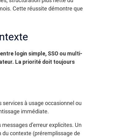
és, structuration plus nette du
 mois. Cette réussite démontre que
ntexte
entre login simple, SSO ou multi-
ateur. La priorité doit toujours
s services à usage occasionnel ou
rentissage immédiate.
s messages d’erreur explicites. Un
on du contexte (préremplissage de