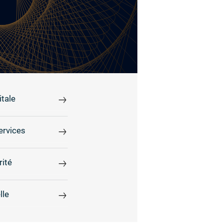
tale
ervices
rité
lle