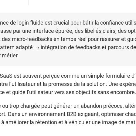
e de login fluide est crucial pour bâtir la confiance utili
asse par une interface épurée, des libellés clairs, des opt
t des micro-feedbacks en temps réel pour rassurer et guid
ttern adapté → intégration de feedbacks et parcours de
r métier.
 SaaS est souvent perçue comme un simple formulaire d’au
tre l’utilisateur et la promesse de la solution. Une expér
ce et guide l’utilisateur vers ses objectifs sans encombre
 ou trop chargée peut générer un abandon précoce, altére
pport. Dans un environnement B2B exigeant, optimiser chaq
on, à améliorer la rétention et à véhiculer une image de mat