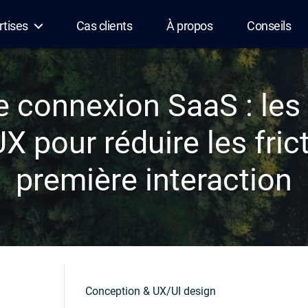
rtises
Cas clients
À propos
Conseils
e connexion SaaS : les
X pour réduire les fric
première interaction
Conception & UX/UI design