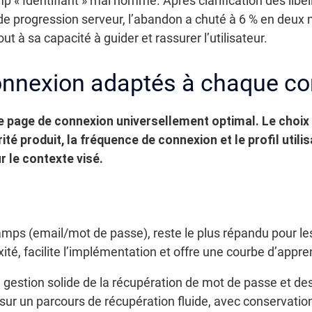
p « Identifiant » mal nommé. Après clarification des libell
r de progression serveur, l’abandon a chuté à 6 % en deux
out à sa capacité à guider et rassurer l’utilisateur.
onnexion adaptés à chaque co
de page de connexion universellement optimal. Le choix 
té produit, la fréquence de connexion et le profil utilis
ur le contexte visé.
amps (email/mot de passe), reste le plus répandu pour le
xité, facilite l’implémentation et offre une courbe d’app
 gestion solide de la récupération de mot de passe et de
 sur un parcours de récupération fluide, avec conservati