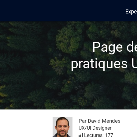
Expe
Edana
Page d
pratiques U
Par David Mendes
UX/UI Designer
Lectures: 177