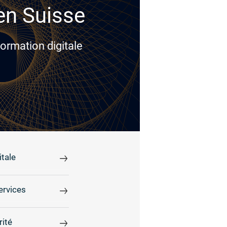
 en Suisse
ormation digitale
tale
ervices
rité