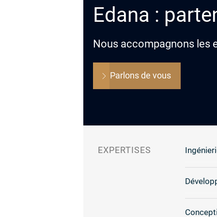
Edana : parten
Nous accompagnons les ent
Parlons de vous
EXPERTISES
Ingénieri
Dévelop
Concepti