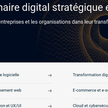
aire digital stratégique
reprises et les organisations dans leur transf
e logicielle
Transformation digi
pement web
E-commerce et e-s
on et UX/UI
Cloud et cybersécu