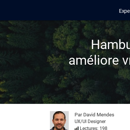
Expe
Edana
Hambur
améliore v
Par David Mendes
UX/UI Designer
Lectures: 198