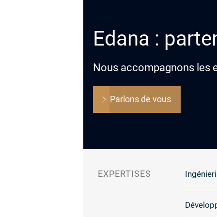
Edana : parten
Nous accompagnons les ent
Parlons de vous
EXPERTISES
Ingénieri
Dévelop