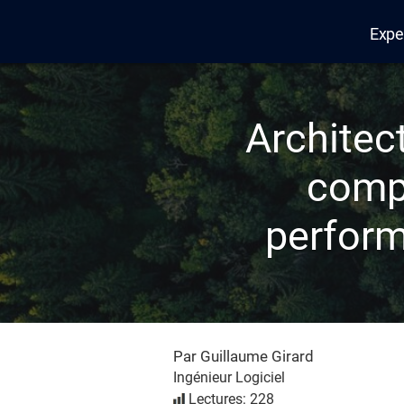
Expe
Edana
Architect
compl
perform
Par Guillaume Girard
Ingénieur Logiciel
Lectures: 228