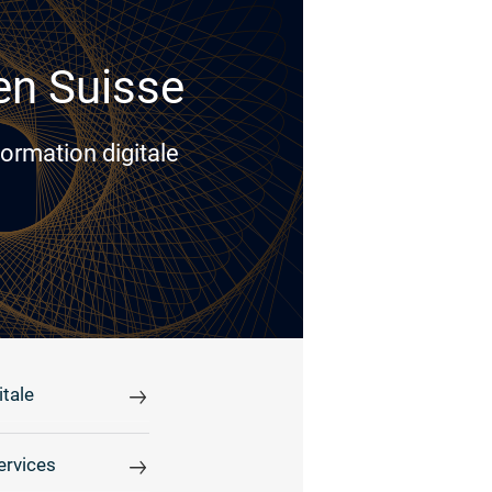
 en Suisse
ormation digitale
tale
ervices