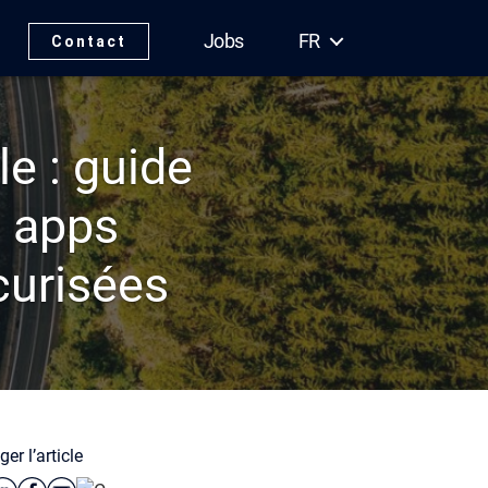
Jobs
FR
Contact
le : guide
s apps
curisées
er l’article