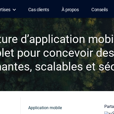
rtises
Cas clients
À propos
Conseils
ure d’application mobi
et pour concevoir de
antes, scalables et sé
Partag
Application mobile