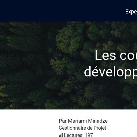
Expe
Edana
Les co
développ
Par Mariami Minadze
Gestionnaire de Projet
Lectures: 197