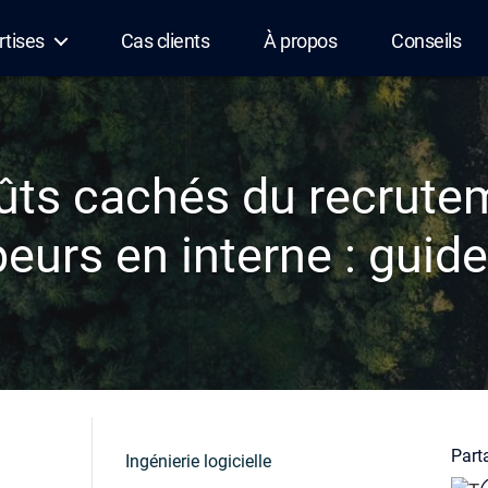
rtises
Cas clients
À propos
Conseils
ûts cachés du recrute
eurs en interne : guid
Parta
Ingénierie logicielle