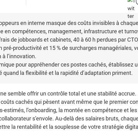
peurs en interne masque des coûts invisibles à chaque é
e en compétences, management, infrastructure et turnov
rais de jobboards et cabinets, 40 à 60 h perdues par CTO, 
 en pré-productivité et 15 % de surcharges managériales, 
 à l’innovation.
émique pour appréhender ces postes cachés, établissez un 
quand la flexibilité et la rapidité d’adaptation priment.
e semble offrir un contrôle total et une stabilité accrue.
coûts cachés qui pèsent avant même que le premier commit
us-estimés, l’onboarding, la montée en compétence et le
r collaborateur s’envole. Au-delà des salaires bruts, chaq
re la rentabilité et la souplesse de votre stratégie digita