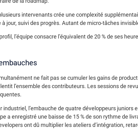
raire de la roadmap.
 plusieurs intervenants crée une complexité supplémentair
à jour, suivi des progrès. Autant de micro-tâches invisib
rofil, l’équipe consacre l’équivalent de 20 % de ses heur
s embauches
multanément ne fait pas se cumuler les gains de productiv
entit l’ensemble des contributeurs. Les sessions de revu
équentes.
industriel, l’embauche de quatre développeurs juniors en
uipe a enregistré une baisse de 15 % de son rythme de liv
evelopers ont dû multiplier les ateliers d’intégration, r