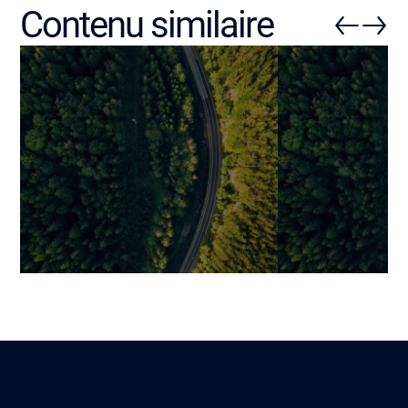
Contenu similaire
Stratégie d’application
Apps Mobile 2
mobile : les fondamentaux
statistiques cl
qui déterminent le succès
et facteurs de
(avant même le
(analyse strat
développement)
Mariami
29 mars 2026
Mariami