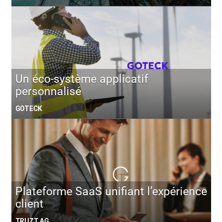
Un éco-système applicatif
personnalisé
GOTECK
Plateforme SaaS unifiant l’expérience
client
TRUZT AG