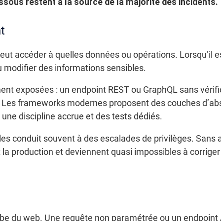
ssous restent à la source de la majorité des incidents.
t
i peut accéder à quelles données ou opérations. Lorsqu’il e
u modifier des informations sensibles.
ment exposées : un endpoint REST ou GraphQL sans vérific
s. Les frameworks modernes proposent des couches d’abst
une discipline accrue et des tests dédiés.
s conduit souvent à des escalades de privilèges. Sans au
t la production et deviennent quasi impossibles à corrige
’aube du web. Une requête non paramétrée ou un endpoin