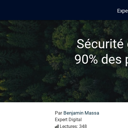
Expe
Edana
Sécurité
90% des p
Par
Benjamin Massa
Expert Digital
Lectures: 348