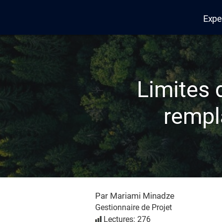
Expe
Edana
Limites 
rempla
Par Mariami Minadze
Gestionnaire de Projet
Lectures: 276