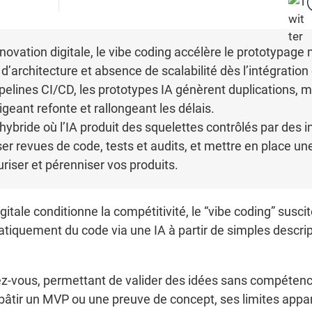
novation digitale, le vibe coding accélère le prototypag
s d’architecture et absence de scalabilité dès l’intégrati
pelines CI/CD, les prototypes IA génèrent duplications, 
igeant refonte et rallongeant les délais.
ybride où l’IA produit des squelettes contrôlés par des i
ser revues de code, tests et audits, et mettre en place u
riser et pérenniser vos produits.
gitale conditionne la compétitivité, le “vibe coding” sus
tiquement du code via une IA à partir de simples descript
ndez-vous, permettant de valider des idées sans compéte
 bâtir un MVP ou une preuve de concept, ses limites appara