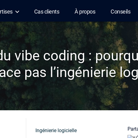
rtises
Cas clients
À propos
Conseils
du vibe coding : pourquo
ce pas l’ingénierie log
Parta
Ingénierie logicielle