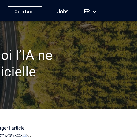
Jobs
FR
Contact
i l’IA ne
icielle
ger l’article