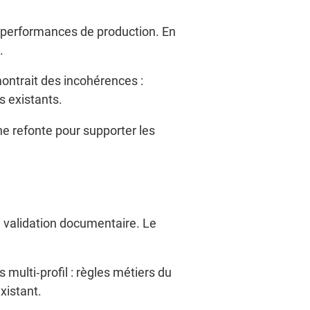
s performances de production. En
.
montrait des incohérences :
s existants.
ne refonte pour supporter les
e validation documentaire. Le
 multi‐profil : règles métiers du
xistant.