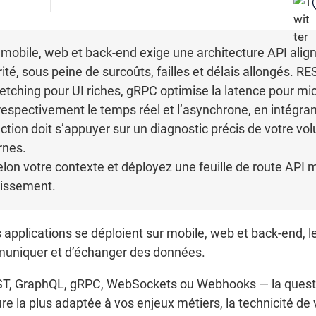
 mobile, web et back-end exige une architecture API alig
rité, sous peine de surcoûts, failles et délais allongés. 
-fetching pour UI riches, gRPC optimise la latence pour mi
pectivement le temps réel et l’asynchrone, en intégrant
ction doit s’appuyer sur un diagnostic précis de votre vo
rnes.
elon votre contexte et déployez une feuille de route API 
tissement.
pplications se déploient sur mobile, web et back-end, les
uniquer et d’échanger des données.
EST, GraphQL, gRPC, WebSockets ou Webhooks — la questio
ture la plus adaptée à vos enjeux métiers, la technicité de