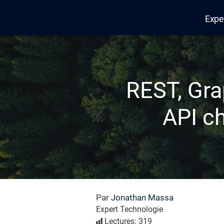
Expe
Edana
REST, Gra
API ch
Par
Jonathan Massa
Expert Technologie
Lectures: 319