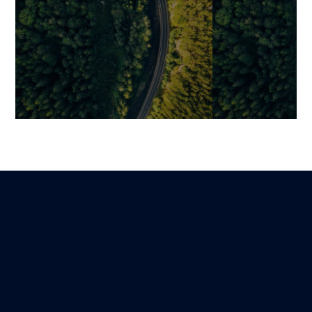
Comment trouver et recruter
Développer une
un développeur d’application
équipe interne
: guide complet pour les
externe, comme
entreprises
Mariami
29 décembre 2025
Benjamin
Lire
14 mars 2026