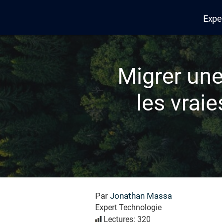
Expe
Edana
Migrer une
les vrai
Par
Jonathan Massa
Expert Technologie
Lectures: 320