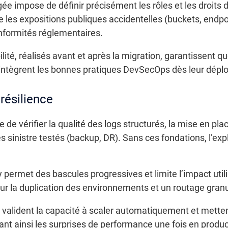
e impose de définir précisément les rôles et les droits d
e les expositions publiques accidentelles (buckets, endpo
nformités réglementaires.
bilité, réalisés avant et après la migration, garantissent
 intègrent les bonnes pratiques DevSecOps dès leur dépl
résilience
le de vérifier la qualité des logs structurés, la mise en 
ès sinistre testés (backup, DR). Sans ces fondations, l’exp
 permet des bascules progressives et limite l’impact util
ur la duplication des environnements et un routage granul
 valident la capacité à scaler automatiquement et metten
ant ainsi les surprises de performance une fois en produc