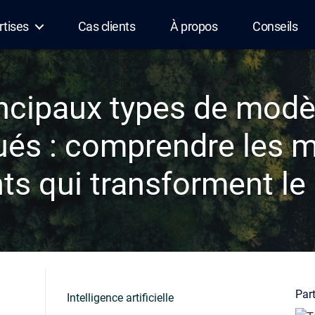
rtises
Cas clients
À propos
Conseils
ncipaux types de modè
ués : comprendre les 
nts qui transforment l
Part
Intelligence artificielle