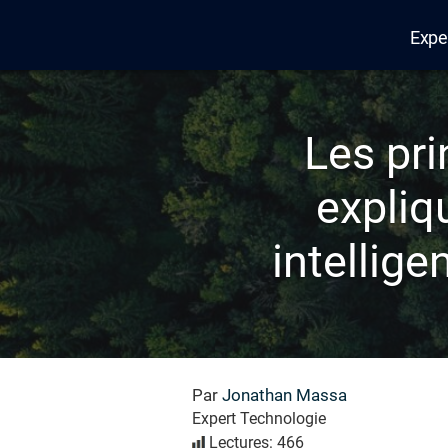
Expe
Edana
Les pri
expliq
intellige
Par
Jonathan Massa
Expert Technologie
Lectures: 466