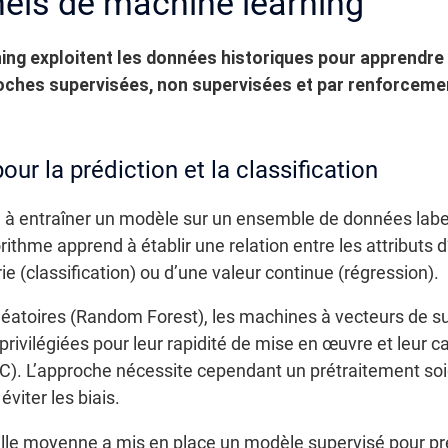
nels de machine learning
ng exploitent les données historiques pour apprendre 
roches supervisées, non supervisées et par renforcem
ur la prédiction et la classification
e à entraîner un modèle sur un ensemble de données labe
ithme apprend à établir une relation entre les attributs d’
rie (classification) ou d’une valeur continue (régression).
atoires (Random Forest), les machines à vecteurs de s
privilégiées pour leur rapidité de mise en œuvre et leur c
UC). L’approche nécessite cependant un prétraitement so
viter les biais.
le moyenne a mis en place un modèle supervisé pour pré