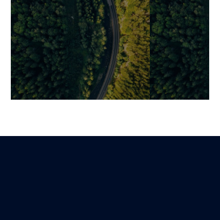
L’IA va-t-elle remplacer les
Pourquoi un au
ingénieurs logiciels ? Pas
est indispensa
vraiment — mais elle va
qualité logiciel
redéfinir leur rôle
comment le co
Mariami
Benjamin
Lire
30 octobre 2025
1 mars 2026