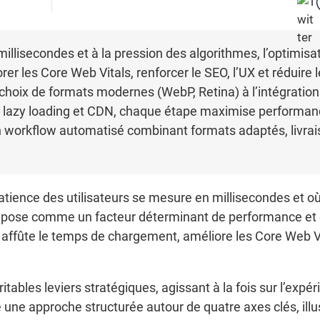
millisecondes et à la pression des algorithmes, l’optim
rer les Core Web Vitals, renforcer le SEO, l’UX et réduire 
 choix de formats modernes (WebP, Retina) à l’intégratio
t, lazy loading et CDN, chaque étape maximise performan
 un workflow automatisé combinant formats adaptés, livra
tience des utilisateurs se mesure en millisecondes et o
mpose comme un facteur déterminant de performance et d
é affûte le temps de chargement, améliore les Core Web Vita
ables leviers stratégiques, agissant à la fois sur l’expéri
 une approche structurée autour de quatre axes clés, ill