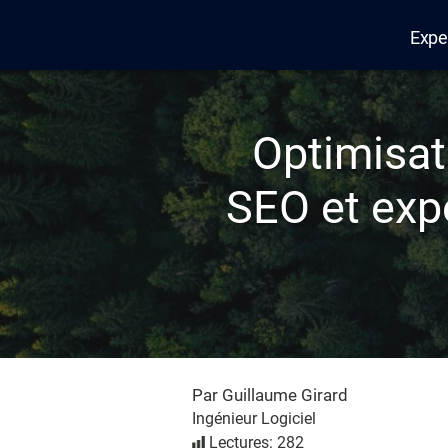
Expe
Edana
Optimisat
SEO et expé
Par Guillaume Girard
Ingénieur Logiciel
Lectures: 282