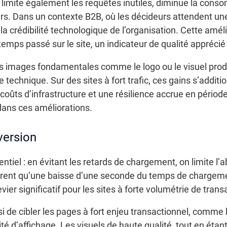
imite également les requêtes inutiles, diminue la con
teurs. Dans un contexte B2B, où les décideurs attendent u
 crédibilité technologique de l’organisation. Cette améli
mps passé sur le site, un indicateur de qualité appréci
es images fondamentales comme le logo ou le visuel produ
technique. Sur des sites à fort trafic, ces gains s’additi
coûts d’infrastructure et une résilience accrue en période
 dans ces améliorations.
version
tentiel : en évitant les retards de chargement, on limite l
rent qu’une baisse d’une seconde du temps de chargeme
er significatif pour les sites à forte volumétrie de trans
 de cibler les pages à fort enjeu transactionnel, comme l
ité d’affichage. Les visuels de haute qualité, tout en étan