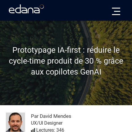
Edana
Prototypage IA-first : réduire le
cycle-time produit de 30 % grâce
aux copilotes GenAI
Par David Mendes
UX/UI Designer
Lectures: 346