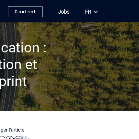
Jobs
FR
Contact
cation :
tion et
print
ger l’article