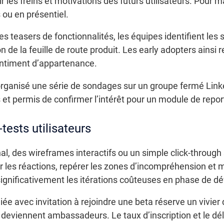
lir les freins et motivations des futurs utilisateurs. Pou
 ou en présentiel.
s teasers de fonctionnalités, les équipes identifient les
on de la feuille de route produit. Les early adopters ainsi
entiment d’appartenance.
organisé une série de sondages sur un groupe fermé Link
et permis de confirmer l’intérêt pour un module de repo
-tests utilisateurs
nal, des wireframes interactifs ou un simple click-throug
ver les réactions, repérer les zones d’incompréhension et 
significativement les itérations coûteuses en phase de 
ée avec invitation à rejoindre une beta réserve un vivier d
t deviennent ambassadeurs. Le taux d’inscription et le déla