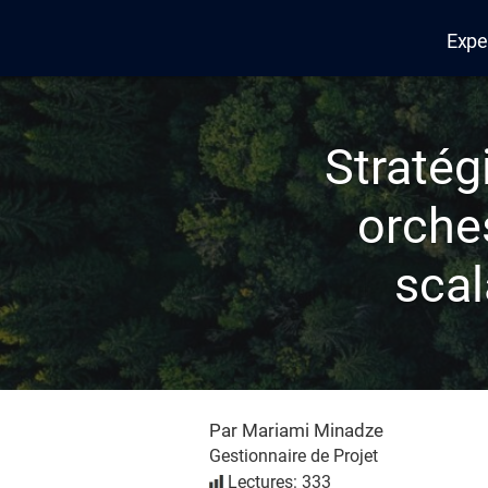
Expe
Edana
Stratég
orches
scal
Par Mariami Minadze
Gestionnaire de Projet
Lectures: 333