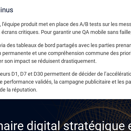
tinus
 l’équipe produit met en place des A/B tests sur les mes
s écrans critiques. Pour garantir une QA mobile sans faill
 via des tableaux de bord partagés avec les parties pren
n permanente et une compréhension commune des priorit
er son impact se réduisent drastiquement.
cateurs D1, D7 et D30 permettent de décider de l’accéléra
de performance validés, la campagne publicitaire et les p
de la réputation.
aire digital stratégique