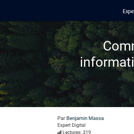
Expe
Edana
Comm
informat
Par
Benjamin Massa
Expert Digital
Lectures: 319