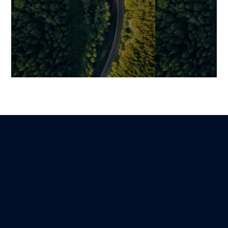
Le vrai coût du
Définir le péri
“développement web pas
fonctionnel d’u
cher” : pourquoi les projets
éviter la dériv
dérapent et comment l’éviter
la valeur livrée
Mariami
Benjamin
Lire
26 février 2026
12 mars 2026