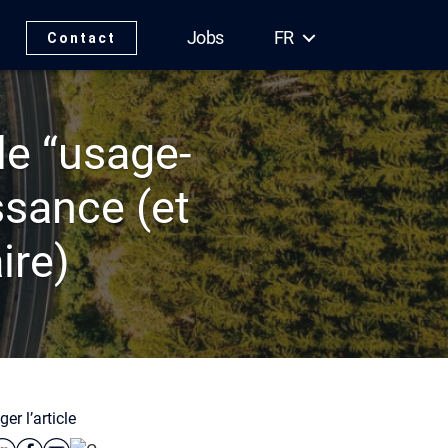
Jobs
FR
Contact
le “usage-
ssance (et
ire)
er l’article