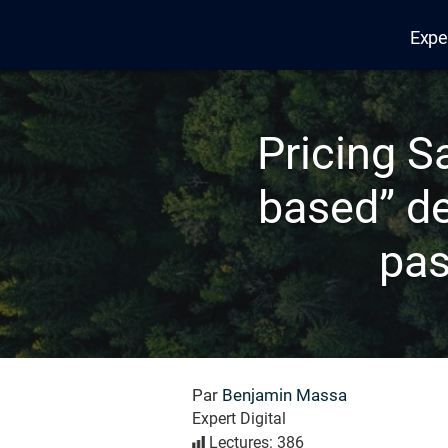
Expe
Edana
Pricing S
based” de
pas
Par
Benjamin Massa
Expert Digital
Lectures: 386