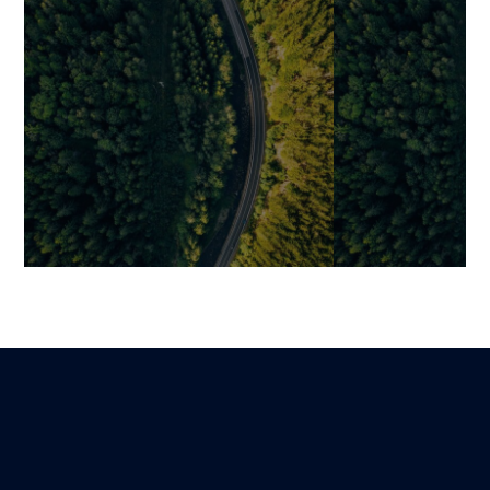
AMOA : le rôle clé pour
Aligner stratég
transformer vos besoins
objectifs busin
métiers en solutions
transformer v
digitales performantes
investissemen
en valeur dura
Mariami
Lire
4 mars 2026
Mariami
19 février 2026