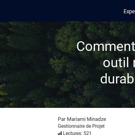
Expe
Edana
Comment s
outil
durab
Par Mariami Minadze
Gestionnaire de Projet
Lectures: 521