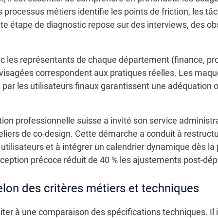
 processus métiers identifie les points de friction, les t
tte étape de diagnostic repose sur des interviews, des obs
 les représentants de chaque département (finance, produc
envisagées correspondent aux pratiques réelles. Les maqu
s par les utilisateurs finaux garantissent une adéquation o
tion professionnelle suisse a invité son service administ
teliers de co-design. Cette démarche a conduit à restruc
es utilisateurs et à intégrer un calendrier dynamique dès
eption précoce réduit de 40 % les ajustements post-dép
elon des critères métiers et techniques
imiter à une comparaison des spécifications techniques. Il i