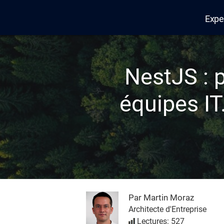
Expe
Edana
NestJS : 
équipes IT
Par Martin Moraz
Architecte d'Entreprise
Lectures: 527