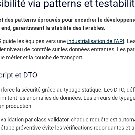
bilité via patterns et testabili
des patterns éprouvés pour encadrer le développement. 
end, garantissant la stabilité des livrables.
S guide les équipes vers une
industrialisation de l’API
. Le
mier niveau de contrôle sur les données entrantes. Les p
que métier et la couche de transport.
cript et DTO
renforce la sécurité grâce au typage statique. Les DTO, dé
limitent les anomalies de données. Les erreurs de typage
en production.
 validation par class-validator, chaque requête est auto
e étape préventive évite les vérifications redondantes et