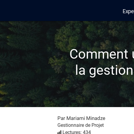
Expe
Edana
Comment un
la gestion
Par Mariami Minadze
Gestionnaire de Projet
Lectures: 434