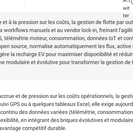
et à la pression sur les coûts, la gestion de flotte par ou
ux workflows manuels et au vendor lock-in, freinant l’agili
PS, télémétrie moteur, consommation, données IoT et cont
open source, normalise automatiquement les flux, active 
t gère la recharge EV pour maximiser disponibilité et réd
e modulaire et évolutive pour transformer la gestion de flo
crue et de pression sur les coûts opérationnels, la gesti
suivi GPS ou à quelques tableaux Excel, elle exige aujour
 continu des données variées (télémétrie, consommation, 
lexibilité, en intégrant des briques évolutives et modulaire
n avantage compétitif durable.