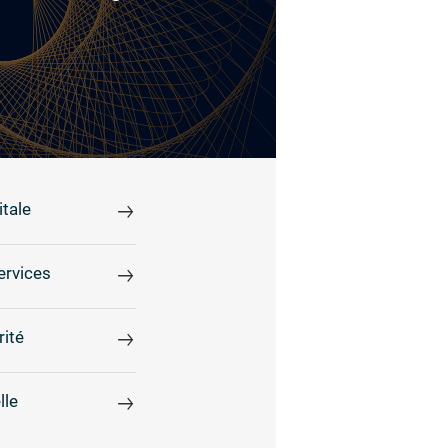
tale
ervices
rité
lle