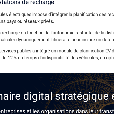
 stations de recharge
s électriques impose d’intégrer la planification des rech
eurs pays ou réseaux privés.
recharge en fonction de l’autonomie restante, de la dist
recalculer dynamiquement l’itinéraire pour inclure un déto
services publics a intégré un module de planification EV
e 12 % du temps d’indisponibilité des véhicules, en opt
aire digital stratégique
reprises et les organisations dans leur transf