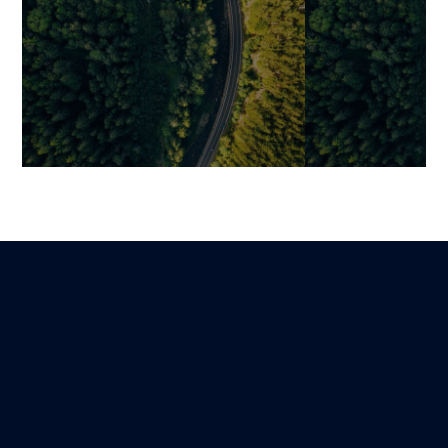
J’ai une idée de startup : et
Guide stratégi
maintenant ? Le parcours
réussir son ou
stratégique de l’idée à
logiciel
l’expansion
Mariami
30 novembre 202
Benjamin
Lire
12 mars 2026