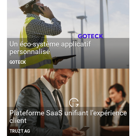
Un éco-système applicatif
personnalisé
GOTECK
Plateforme SaaS unifiant l’expérience
client
TRUZT AG