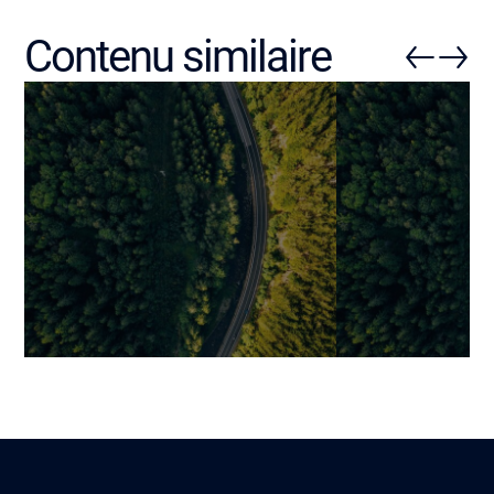
Contenu similaire
Chiffres clés du marché
Mobile PoS : t
mobile 2025 : usages,
meilleures sol
revenus et leviers de succès
intégrations e
des applications
pour le retail
Mariami
Guillaume