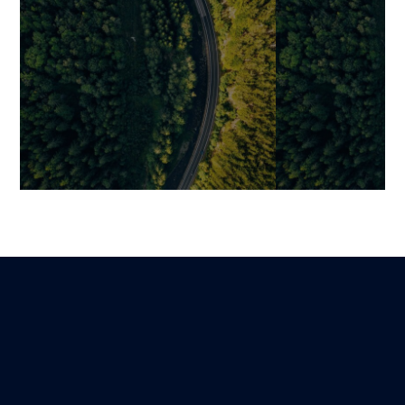
Transformation IT :
Que fait réell
l’ossature de la croissance à
Advisory – et
l’ère du digital
approche plus
mieux servir l
Benjamin
Lire
23 décembre 2025
Mariami
16 décembre 2025