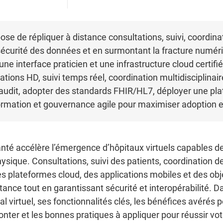
ose de répliquer à distance consultations, suivi, coordinat
 sécurité des données et en surmontant la fracture numér
une interface praticien et une infrastructure cloud certif
ations HD, suivi temps réel, coordination multidisciplinai
 un audit, adopter des standards FHIR/HL7, déployer une p
ormation et gouvernance agile pour maximiser adoption e
santé accélère l’émergence d’hôpitaux virtuels capables de
sique. Consultations, suivi des patients, coordination de
des plateformes cloud, des applications mobiles et des ob
ance tout en garantissant sécurité et interopérabilité. Da
tal virtuel, ses fonctionnalités clés, les bénéfices avérés 
monter et les bonnes pratiques à appliquer pour réussir vo