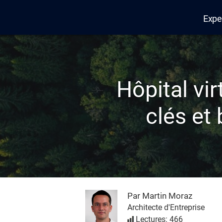
Expe
Edana
Hôpital vir
clés et
Par Martin Moraz
Architecte d'Entreprise
Lectures: 466