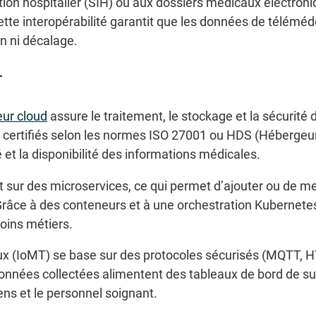
tion hospitalier (SIH) ou aux dossiers médicaux électro
tte interopérabilité garantit que les données de téléméd
on ni décalage.
T
eur cloud
assure le traitement, le stockage et la sécurité
 certifiés selon les normes ISO 27001 ou HDS (Hébergeu
ité et la disponibilité des informations médicales.
 sur des microservices, ce qui permet d’ajouter ou de met
râce à des conteneurs et à une orchestration Kubernete
soins métiers.
ux (IoMT) se base sur des protocoles sécurisés (MQTT,
onnées collectées alimentent des tableaux de bord de sui
ens et le personnel soignant.