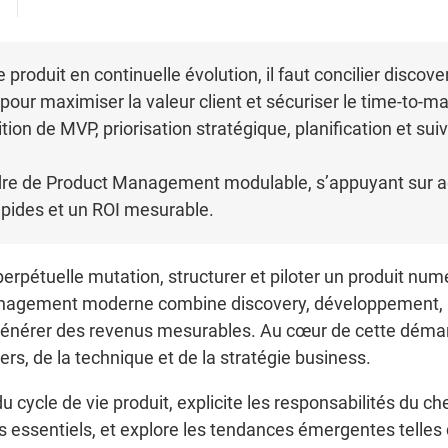
 produit en continuelle évolution, il faut concilier discove
our maximiser la valeur client et sécuriser le time-to-mark
nition de MVP, priorisation stratégique, planification et sui
dre de Product Management modulable, s’appuyant sur agi
apides et un ROI mesurable.
erpétuelle mutation, structurer et piloter un produit nu
Management moderne combine discovery, développement, l
t générer des revenus mesurables. Au cœur de cette déma
ers, de la technique et de la stratégie business.
 du cycle de vie produit, explicite les responsabilités du c
s essentiels, et explore les tendances émergentes telles q