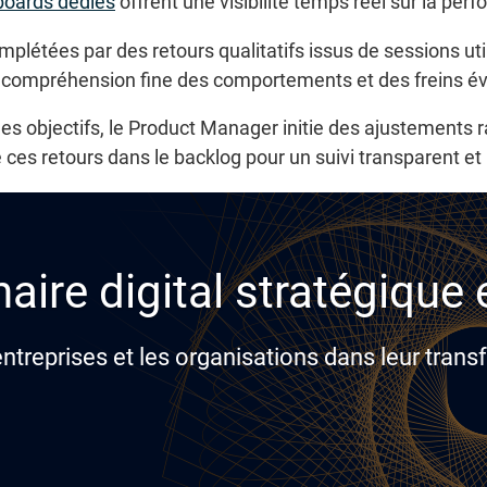
oards dédiés
offrent une visibilité temps réel sur la per
plétées par des retours qualitatifs issus de sessions util
 compréhension fine des comportements et des freins év
es objectifs, le Product Manager initie des ajustements ra
e ces retours dans le backlog pour un suivi transparent e
aire digital stratégique
reprises et les organisations dans leur transf