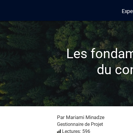
Expe
Edana
Les fondam
du con
Par Mariami Minadze
Gestionnaire de Projet
Lectures: 596