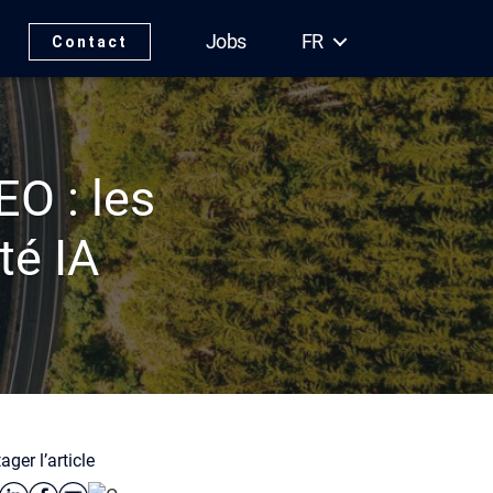
Jobs
FR
Contact
O : les
té IA
ager l’article