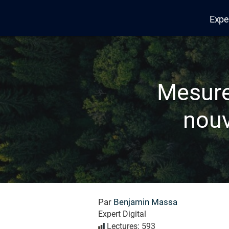
Expe
Edana
Mesure
nouv
Par
Benjamin Massa
Expert Digital
Lectures: 593