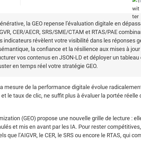
énérative, la GEO repense l’évaluation digitale en dépas
 : AIGVR, CER/AECR, SRS/SME/CTAM et RTAS/PAE combina
indicateurs révèlent votre visibilité dans les réponses gé
émantique, la confiance et la résilience aux mises à jour 
ucturer vos contenus en JSON-LD et déployer un tableau
ster en temps réel votre stratégie GEO.
 la mesure de la performance digitale évolue radicalement
et le taux de clic, ne suffit plus à évaluer la portée réel
ization (GEO) propose une nouvelle grille de lecture : e
mulés et mis en avant par les IA. Pour rester compétitives
tels que l’AIGVR, le CER, le SRS ou encore le RTAS, qui 