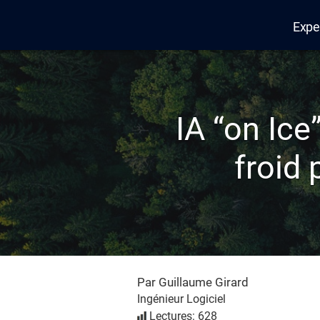
Expe
Edana
IA “on Ice
froid 
Par Guillaume Girard
Ingénieur Logiciel
Lectures: 628