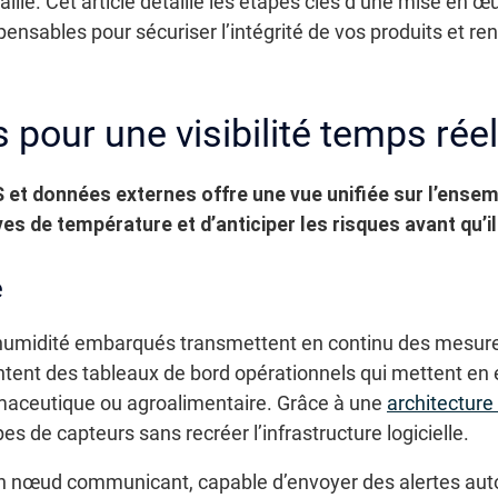
aille. Cet article détaille les étapes clés d’une mise en œ
nsables pour sécuriser l’intégrité de vos produits et renf
pour une visibilité temps réel
S et données externes offre une vue unifiée sur l’ensem
s de température et d’anticiper les risques avant qu’il
e
humidité embarqués transmettent en continu des mesures
ntent des tableaux de bord opérationnels qui mettent en 
rmaceutique ou agroalimentaire. Grâce à une
architecture
es de capteurs sans recréer l’infrastructure logicielle.
n nœud communicant, capable d’envoyer des alertes aut