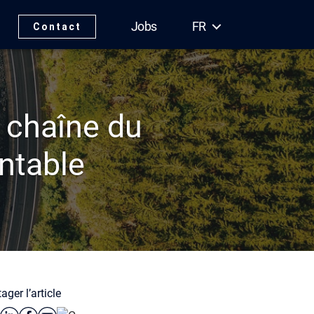
Jobs
FR
Contact
a chaîne du
entable
ager l’article