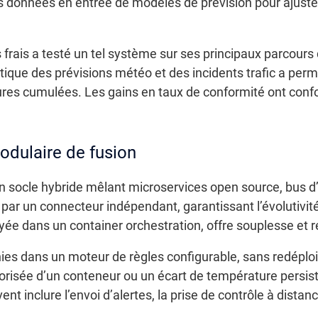
s données en entrée de modèles de prévision pour ajuster
frais a testé un tel système sur ses principaux parcours 
ique des prévisions météo et des incidents trafic a permi
es cumulées. Les gains en taux de conformité ont conforté
odulaire de fusion
n socle hybride mêlant microservices open source, bus
 par un connecteur indépendant, garantissant l’évolutivité 
oyée dans un container orchestration, offre souplesse et r
inies dans un moteur de règles configurable, sans redépl
utorisée d’un conteneur ou un écart de température persi
 inclure l’envoi d’alertes, la prise de contrôle à distanc