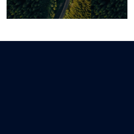
Spatial Computing :
Créer une app 
comment les entreprises
créer, exécute
suisses peuvent tirer parti
et comprendre 
des expériences immersives
implications e
Mariami
Guillaume
Lire
21 décembre 2025
11 mars 2026