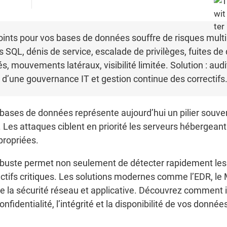
ints pour vos bases de données souffre de risques multip
ons SQL, dénis de service, escalade de privilèges, fuites 
s, mouvements latéraux, visibilité limitée. Solution : au
une gouvernance IT et gestion continue des correctifs
 bases de données représente aujourd’hui un pilier souve
Les attaques ciblent en priorité les serveurs hébergeant v
propriées.
obuste permet non seulement de détecter rapidement les i
 actifs critiques. Les solutions modernes comme l’EDR, l
e la sécurité réseau et applicative. Découvrez comment i
fidentialité, l’intégrité et la disponibilité de vos donnée