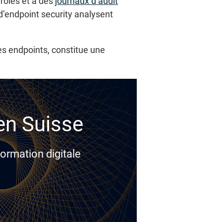
 rôles et à des
journaux d’audit
 d’endpoint security analysent
es endpoints, constitue une
 en Suisse
ormation digitale