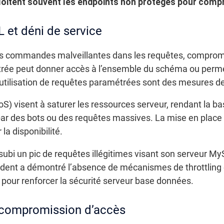
ploitent souvent les endpoints non protégés pour com
L et déni de service
es commandes malveillantes dans les requêtes, compromet
filtrée peut donner accès à l’ensemble du schéma ou perm
l’utilisation de requêtes paramétrées sont des mesures de
oS) visent à saturer les ressources serveur, rendant la b
ar des bots ou des requêtes massives. La mise en place d
 la disponibilité.
 subi un pic de requêtes illégitimes visant son serveur M
incident a démontré l’absence de mécanismes de throttling
 pour renforcer la sécurité serveur base données.
t compromission d’accès