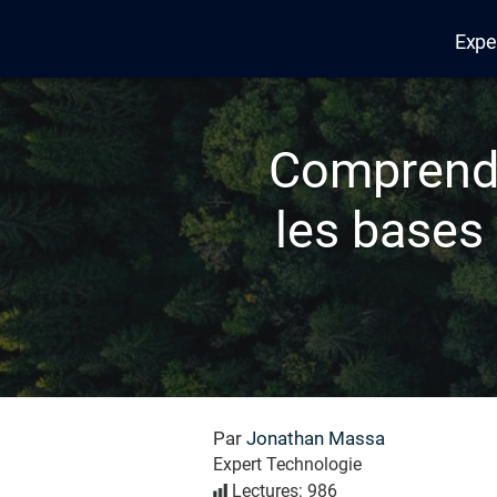
Expe
Edana
Comprendr
les bases
Par
Jonathan Massa
Expert Technologie
Lectures: 986