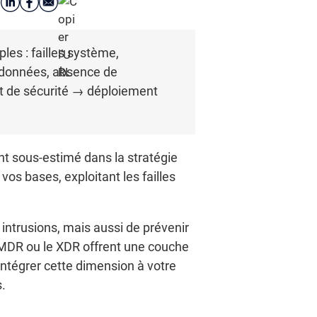
les : failles système,
de données, absence de
dit de sécurité → déploiement
.
nt sous-estimé dans la stratégie
os bases, exploitant les failles
ntrusions, mais aussi de prévenir
e MDR ou le XDR offrent une couche
ntégrer cette dimension à votre
s.