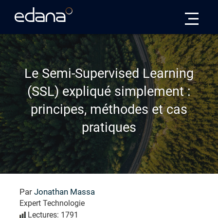
Edana
Le Semi-Supervised Learning
(SSL) expliqué simplement :
principes, méthodes et cas
pratiques
Par
Jonathan Massa
Expert Technologie
Lectures: 1791