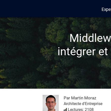
Expe
Edana
Middlewa
intégrer e
Par Martin Moraz
Architecte d'Entreprise
Lectures: 2108