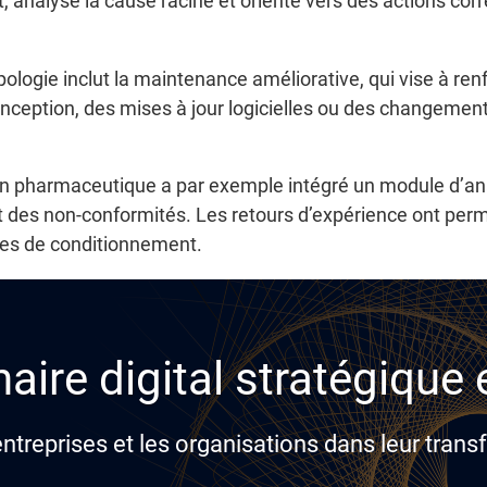
nalyse la cause racine et oriente vers des actions corr
pologie inclut la maintenance améliorative, qui vise à renf
onception, des mises à jour logicielles ou des changemen
on pharmaceutique a par exemple intégré un module d’an
des non-conformités. Les retours d’expérience ont permi
gnes de conditionnement.
aire digital stratégique
reprises et les organisations dans leur transf