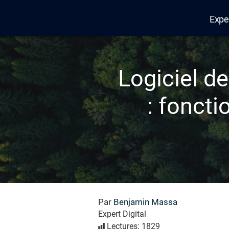
Expe
Edana
Logiciel d
: foncti
Par
Benjamin Massa
Expert Digital
Lectures: 1829