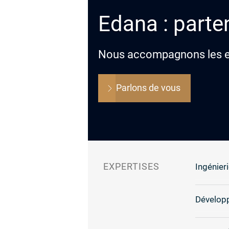
Edana : parten
Nous accompagnons les ent
Parlons de vous
EXPERTISES
Ingénieri
Dévelop