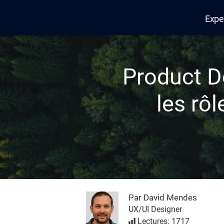
Expe
Edana
Product D
les rôl
Par David Mendes
UX/UI Designer
Lectures: 1717