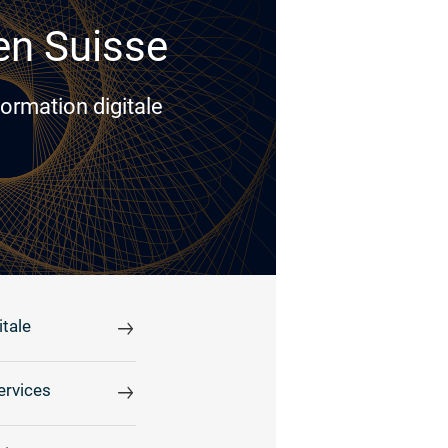
 en Suisse
ormation digitale
tale
ervices