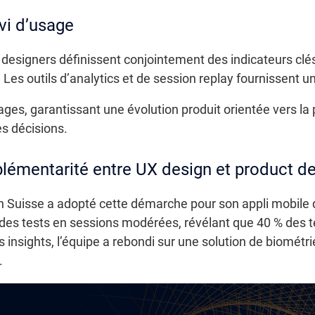
vi d’usage
X designers définissent conjointement des indicateurs cl
es outils d’analytics et de session replay fournissent un 
ages, garantissant une évolution produit orientée vers l
es décisions.
émentarité entre UX design et product d
n Suisse a adopté cette démarche pour son appli mobile d
es tests en sessions modérées, révélant que 40 % des te
es insights, l’équipe a rebondi sur une solution de biomét
.