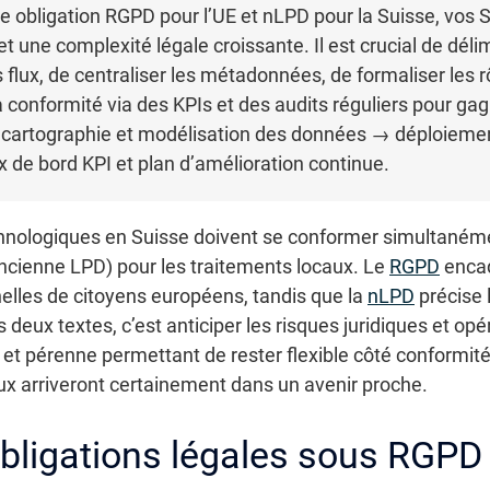
e obligation RGPD pour l’UE et nLPD pour la Suisse, vos
t une complexité légale croissante. Il est crucial de déli
 flux, de centraliser les métadonnées, de formaliser les r
la conformité via des KPIs et des audits réguliers pour gag
 cartographie et modélisation des données → déploiement
 de bord KPI et plan d’amélioration continue.
chnologiques en Suisse doivent se conformer simultaném
ncienne LPD) pour les traitements locaux. Le
RGPD
encadr
lles de citoyens européens, tandis que la
nLPD
précise l
es deux textes, c’est anticiper les risques juridiques et op
t pérenne permettant de rester flexible côté conformit
x arriveront certainement dans un avenir proche.
ligations légales sous RGPD