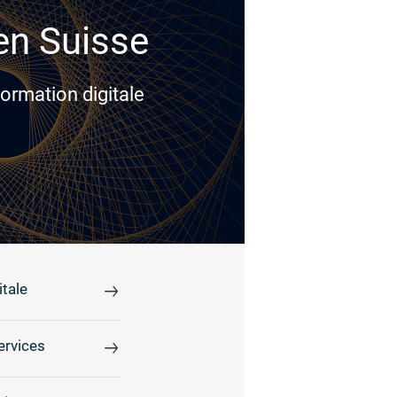
 en Suisse
ormation digitale
tale
ervices