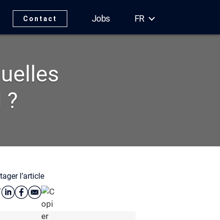
Jobs
FR
Contact
uelles
 ?
tager l’article