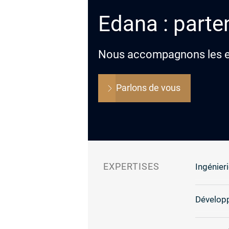
Edana : parten
Nous accompagnons les ent
Parlons de vous
EXPERTISES
Ingénieri
Dévelop