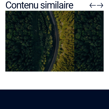
Contenu similaire
Sécurité des Logiciels en
Pourquoi les s
Suisse : Protéger les Apps
piratés (et c
dans un Contexte
protéger le sie
Numérique Complexe
durablement)
Benjamin
Jonathan
Lire
22 décembre 2023
28 février 2026