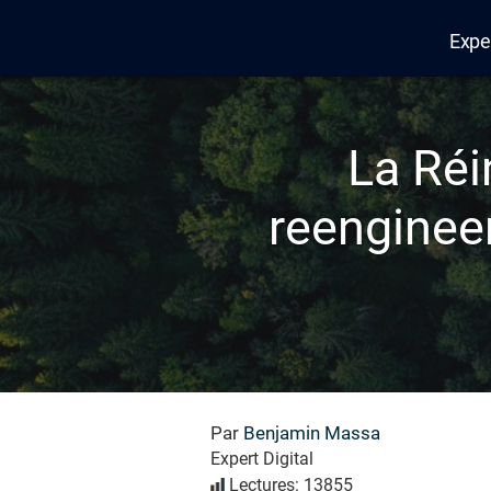
Expe
Edana
La Réi
reenginee
Par
Benjamin Massa
Expert Digital
Lectures: 13855