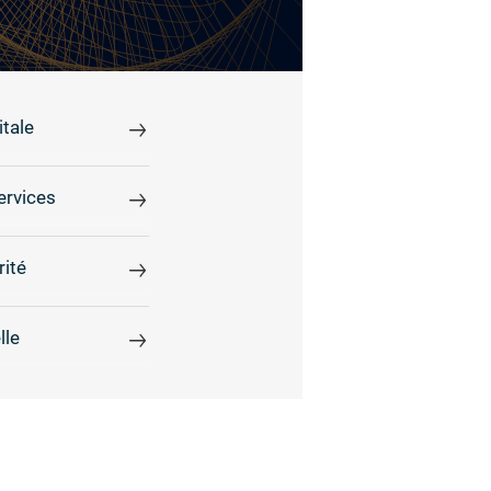
tale
ervices
rité
lle