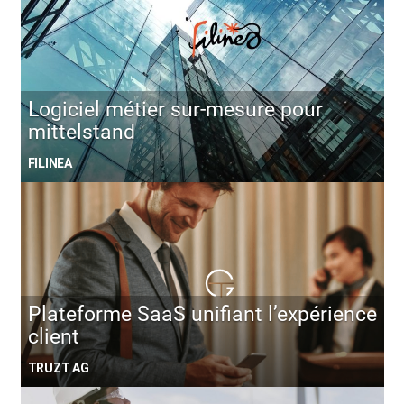
Logiciel métier sur-mesure pour
mittelstand
FILINEA
Plateforme SaaS unifiant l’expérience
client
TRUZT AG