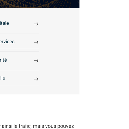
tale
ervices
rité
lle
insi le trafic, mais vous pouvez