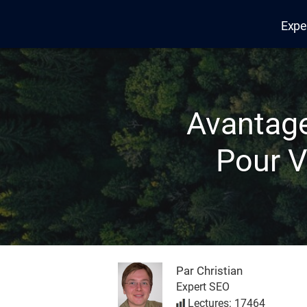
Expe
Edana
Avantage
Pour 
Par Christian
Expert SEO
Lectures: 17464