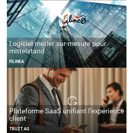
Logiciel métier sur-mesure pour
mittelstand
FILINEA
Plateforme SaaS unifiant l’expérience
client
TRUZT AG